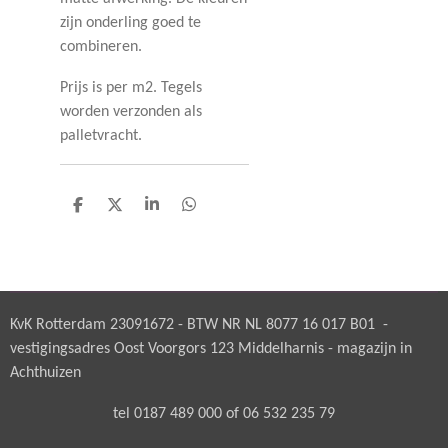
zijn onderling goed te
combineren.
Prijs is per m2. Tegels
worden verzonden als
palletvracht.
D
D
S
D
e
e
h
e
l
e
a
l
e
l
r
e
n
e
n
KvK Rotterdam 23091672 - BTW NR NL 8077 16 017 B01 -
vestigingsadres Oost Voorgors 123 Middelharnis - magazijn in
Achthuizen
tel 0187 489 000 of 06 532 235 79