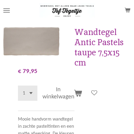
Ga
direct
naar
de
Wandtegel
hoofdinhoud
Antic Pastels
taupe 7,5x15
cm
€ 79,95
In
winkelwagen
Mooie handvorm wandtegel
in zachte pasteltinten en een
matte afwerking. De kleuren