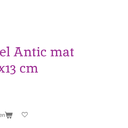
l Antic mat
3x13 cm
en