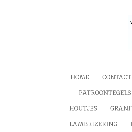
Ga
direct
naar
de
hoofdinhoud
HOME
CONTACT
PATROONTEGELS
HOUTJES
GRANI
LAMBRIZERING