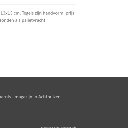
13x13 cm. Tegels zijn handvorm, prijs
zonden als palletvracht.
rnis - magazijn in Achthuizen