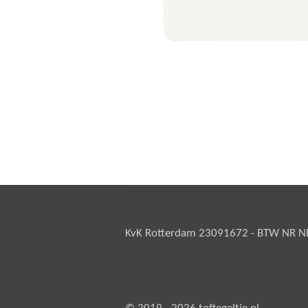
KvK Rotterdam 23091672 - BTW NR NL 