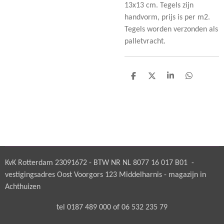
13x13 cm. Tegels zijn
handvorm, prijs is per m2.
Tegels worden verzonden als
palletvracht.
D
D
S
D
e
e
h
e
l
e
a
l
e
l
r
e
n
e
n
KvK Rotterdam 23091672 - BTW NR NL 8077 16 017 B01 -
vestigingsadres Oost Voorgors 123 Middelharnis - magazijn in
Achthuizen
tel 0187 489 000 of 06 532 235 79