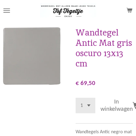
Ga
direct
naar
de
Wandtegel
hoofdinhoud
Antic Mat gris
oscuro 13x13
cm
€ 69,50
In
winkelwagen
Wandtegels Antic negro mat