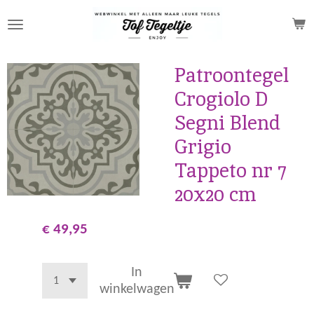
Ga
direct
naar
de
Patroontegel
hoofdinhoud
Crogiolo D
Segni Blend
Grigio
Tappeto nr 7
20x20 cm
€ 49,95
In
winkelwagen