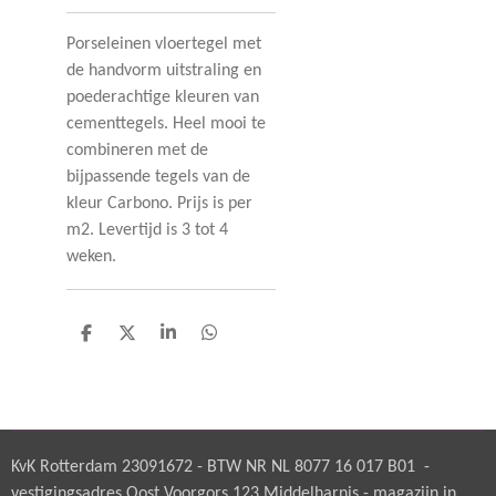
Porseleinen vloertegel met
de handvorm uitstraling en
poederachtige kleuren van
cementtegels. Heel mooi te
combineren met de
bijpassende tegels van de
kleur Carbono. Prijs is per
m2. Levertijd is 3 tot 4
weken.
D
D
S
D
e
e
h
e
l
e
a
l
e
l
r
e
n
e
n
KvK Rotterdam 23091672 - BTW NR NL 8077 16 017 B01 -
vestigingsadres Oost Voorgors 123 Middelharnis - magazijn in