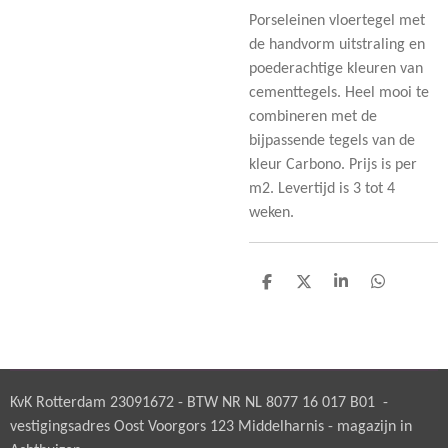
Porseleinen vloertegel met
de handvorm uitstraling en
poederachtige kleuren van
cementtegels. Heel mooi te
combineren met de
bijpassende tegels van de
kleur Carbono. Prijs is per
m2. Levertijd is 3 tot 4
weken.
D
D
S
D
e
e
h
e
l
e
a
l
e
l
r
e
n
e
n
KvK Rotterdam 23091672 - BTW NR NL 8077 16 017 B01 -
vestigingsadres Oost Voorgors 123 Middelharnis - magazijn in