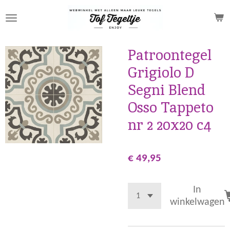
Ga
direct
naar
de
Patroontegel
hoofdinhoud
Grigiolo D
Segni Blend
Osso Tappeto
nr 2 20x20 c4
€ 49,95
In
winkelwagen