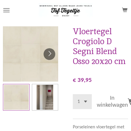
Ga
direct
naar
de
Vloertegel
hoofdinhoud
Crogiolo D
Segni Blend
Osso 20x20 cm
€ 39,95
In
winkelwagen
Porseleinen vloertegel met