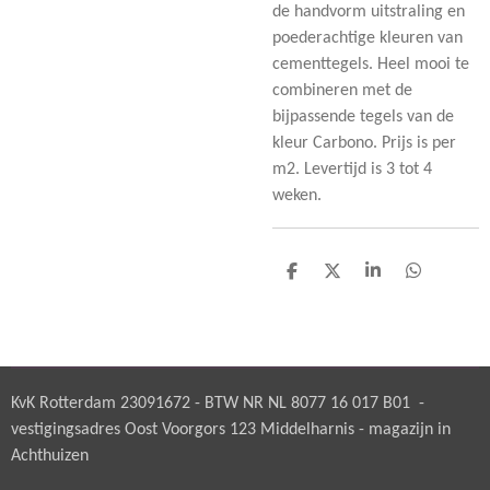
de handvorm uitstraling en
poederachtige kleuren van
cementtegels. Heel mooi te
combineren met de
bijpassende tegels van de
kleur Carbono. Prijs is per
m2. Levertijd is 3 tot 4
weken.
D
D
S
D
e
e
h
e
l
e
a
l
e
l
r
e
n
e
n
KvK Rotterdam 23091672 - BTW NR NL 8077 16 017 B01 -
vestigingsadres Oost Voorgors 123 Middelharnis - magazijn in
Achthuizen