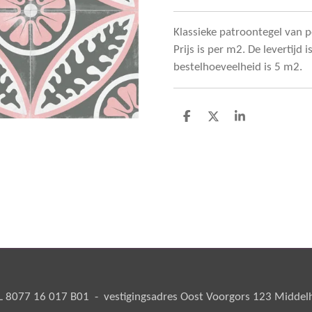
Klassieke patroontegel van p
Prijs is per m2. De levertijd
bestelhoeveelheid is 5 m2.
D
D
S
e
e
h
l
e
a
e
l
r
n
e
8077 16 017 B01 - vestigingsadres Oost Voorgors 123 Middelha