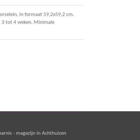
orselein, in formaat 59,2x59,2 cm.
 is 3 tot 4 weken. Minimale
rnis - magazijn in Achthuizen