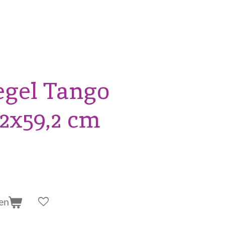
egel Tango
,2x59,2 cm
en