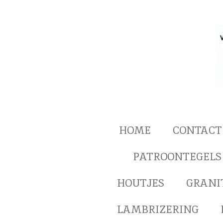
Ga
direct
naar
de
hoofdinhoud
HOME
CONTACT
PATROONTEGELS
HOUTJES
GRANI
LAMBRIZERING