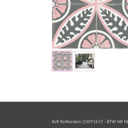
KvK Rotterdam 23091672 - BTW NR NL 