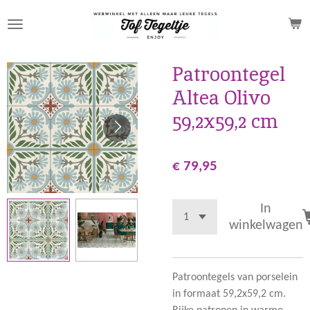
Ga
direct
naar
de
Patroontegel
hoofdinhoud
Altea Olivo
59,2x59,2 cm
€ 79,95
In
winkelwagen
Patroontegels van porselein
in formaat 59,2x59,2 cm.