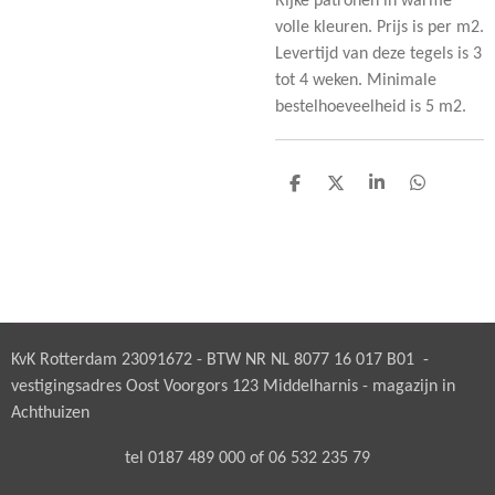
Rijke patronen in warme
volle kleuren. Prijs is per m2.
Levertijd van deze tegels is 3
tot 4 weken. Minimale
bestelhoeveelheid is 5 m2.
D
D
S
D
e
e
h
e
l
e
a
l
e
l
r
e
n
e
n
KvK Rotterdam 23091672 - BTW NR NL 8077 16 017 B01 -
vestigingsadres Oost Voorgors 123 Middelharnis - magazijn in
Achthuizen
tel 0187 489 000 of 06 532 235 79