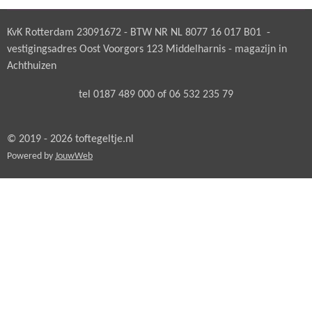
n
e
n
KvK Rotterdam 23091672 - BTW NR NL 8077 16 017 B01 -
vestigingsadres Oost Voorgors 123 Middelharnis - magazijn in
Achthuizen
tel 0187 489 000 of 06 532 235 79
© 2019 - 2026 toftegeltje.nl
Powered by
JouwWeb