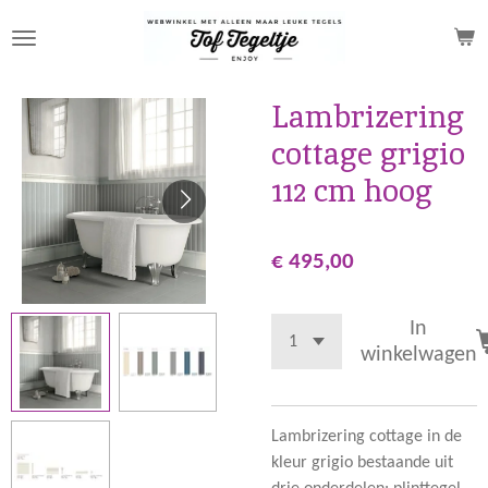
Ga
direct
naar
de
Lambrizering
hoofdinhoud
cottage grigio
112 cm hoog
€ 495,00
In
winkelwagen
Lambrizering cottage in de
kleur grigio bestaande uit