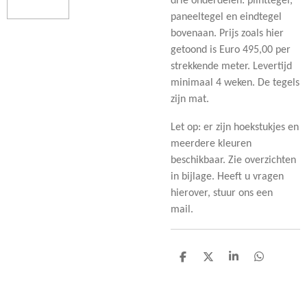
drie onderdelen: plinttegel,
paneeltegel en eindtegel
bovenaan. Prijs zoals hier
getoond is Euro 495,00 per
strekkende meter. Levertijd
minimaal 4 weken. De tegels
zijn mat.
Let op: er zijn hoekstukjes en
meerdere kleuren
beschikbaar. Zie overzichten
in bijlage. Heeft u vragen
hierover, stuur ons een
mail.
D
D
S
D
e
e
h
e
l
e
a
l
e
l
r
e