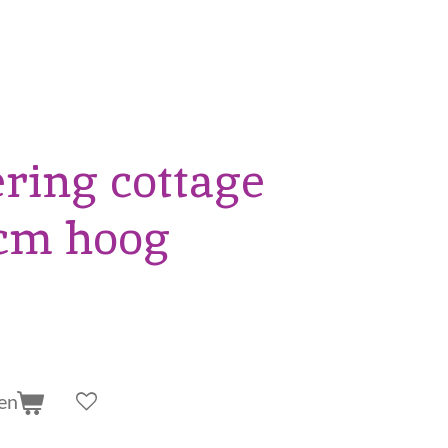
ring cottage
 cm hoog
en