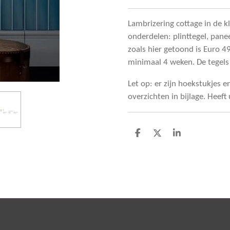
Lambrizering cottage in de k
onderdelen: plinttegel, pane
zoals hier getoond is Euro 4
minimaal 4 weken. De tegels 
Let op: er zijn hoekstukjes 
overzichten in bijlage. Heeft
D
D
S
e
e
h
l
e
a
e
l
r
n
e