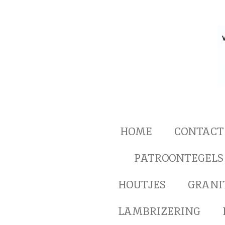
Ga
direct
naar
de
hoofdinhoud
HOME
CONTACT
PATROONTEGELS
HOUTJES
GRANI
LAMBRIZERING