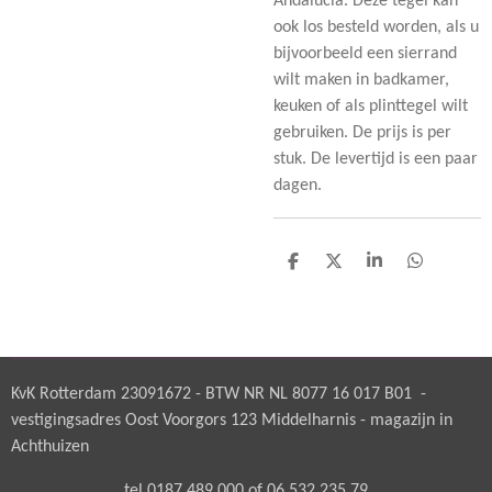
Andalucia. Deze tegel kan
ook los besteld worden, als u
bijvoorbeeld een sierrand
wilt maken in badkamer,
keuken of als plinttegel wilt
gebruiken. De prijs is per
stuk. De levertijd is een paar
dagen.
D
D
S
D
e
e
h
e
l
e
a
l
e
l
r
e
n
e
n
KvK Rotterdam 23091672 - BTW NR NL 8077 16 017 B01 -
vestigingsadres Oost Voorgors 123 Middelharnis - magazijn in
Achthuizen
tel 0187 489 000 of 06 532 235 79