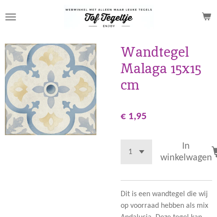
Ga
direct
naar
de
Wandtegel
hoofdinhoud
Malaga 15x15
cm
€ 1,95
In
winkelwagen
Dit is een wandtegel die wij
op voorraad hebben als mix