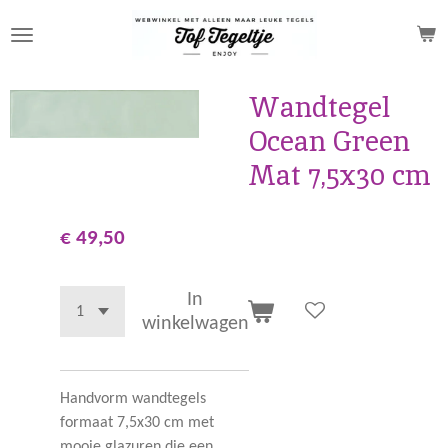
Ga
direct
naar
de
Wandtegel
hoofdinhoud
Ocean Green
Mat 7,5x30 cm
€ 49,50
In
winkelwagen
Handvorm wandtegels
formaat 7,5x30 cm met
mooie glazuren die een