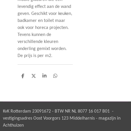
levendig effect aan de wand
geven. Geschikt voor keuken,
badkamer en toilet maar
ook voor horeca projecten.
Tevens kunnen de
verschillende kleuren
onderling gemixt worden.
De prijs is per m2.
D
D
S
D
e
e
h
e
l
e
a
l
e
l
r
e
n
e
n
KvK Rotterdam 23091672 - BTW NR NL 8077 16 017 B01 -
vestigingsadres Oost Voorgors 123 Middelharnis - magazijn in
Achthuizen